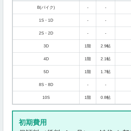
B(バイク)
-
-
1S・1D
-
-
2S・2D
-
-
3D
1階
2.9帖
4D
1階
2.1帖
5D
1階
1.7帖
8S・8D
-
-
10S
1階
0.8帖
初期費用