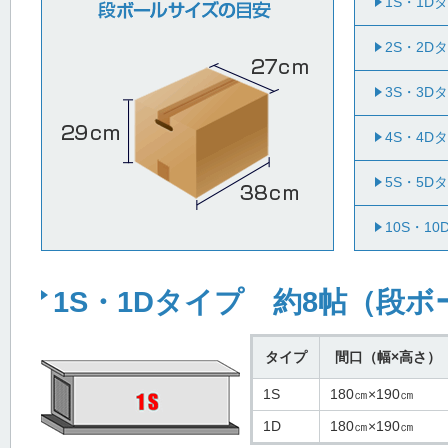
1S・1D
2S・2D
3S・3D
4S・4D
5S・5D
10S・1
1S・1Dタイプ 約8帖（段ボ
タイプ
間口（幅×高さ）
1S
180㎝×190㎝
1D
180㎝×190㎝