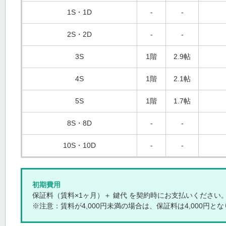
1S・1D
-
-
2S・2D
-
-
3S
1階
2.9帖
4S
1階
2.1帖
5S
1階
1.7帖
8S・8D
-
-
10S・10D
-
-
初期費用
保証料（賃料×1ヶ月）＋ 鍵代 を契約時にお支払いください
※注意：賃料が4,000円未満の場合は、保証料は4,000円と