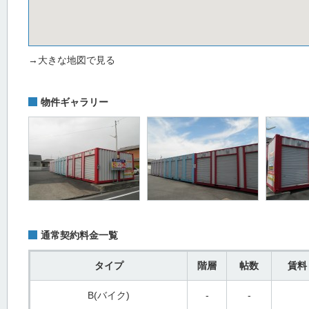
→大きな地図で見る
物件ギャラリー
通常契約料金一覧
タイプ
階層
帖数
賃料
B(バイク)
-
-