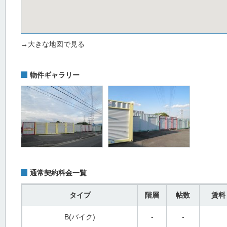
→大きな地図で見る
物件ギャラリー
通常契約料金一覧
タイプ
階層
帖数
賃料
B(バイク)
-
-