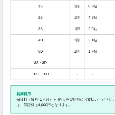
1S
1階
8.7帖
2S
1階
4.3帖
3S
1階
2.9帖
4D
1階
2.1帖
5D
1階
1.7帖
8S・8D
-
-
10S・10D
-
-
初期費用
保証料（賃料×1ヶ月）＋ 鍵代 を契約時にお支払いください。
は、保証料は4,000円となります。