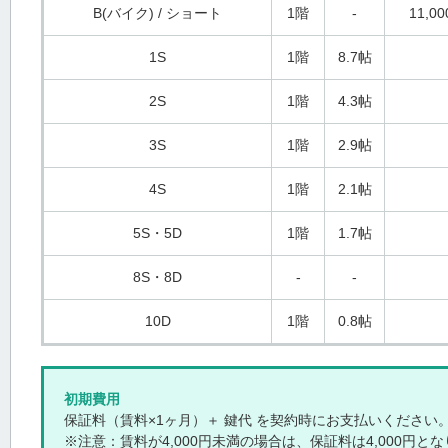
B(バイク) / ショート
1階
-
11,00
1S
1階
8.7帖
2S
1階
4.3帖
3S
1階
2.9帖
4S
1階
2.1帖
5S・5D
1階
1.7帖
8S・8D
-
-
10D
1階
0.8帖
初期費用
保証料（賃料×1ヶ月）＋ 鍵代 を契約時にお支払いください
※注意：賃料が4,000円未満の場合は、保証料は4,000円と