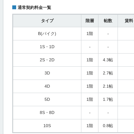
通常契約料金一覧
タイプ
階層
帖数
賃料
B(バイク)
1階
-
1S・1D
-
-
2S・2D
1階
4.3帖
3D
1階
2.7帖
4D
1階
2.1帖
5D
1階
1.7帖
8S・8D
-
-
10S
1階
0.8帖